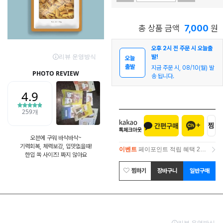
7,000
총 상품 금액
원
오후 2시 전 주문 시 오늘출
발!
오늘
출발
지금 주문 시, 08/10(월) 발
송 됩니다.
오븐에 구워 바삭바삭~
기력회복, 체력보강, 입맛없을때!
이벤트
페이포인트 적립 혜택 2배 UP!
한입 쏙 사이즈! 짜지 않아요
이벤트
페이포인트 적립 혜택 2배 UP!
찜하기
장바구니
일반구매