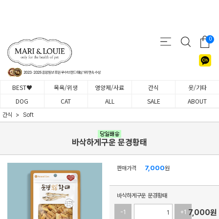
0
BEST♥
목욕/위생
영양제/사료
간식
옷/기타
DOG
CAT
ALL
SALE
ABOUT
간식
Soft
바삭하게구운 문경황태
7,000
판매가격
원
바삭하게구운 문경황태
7,000
원
-1
+1