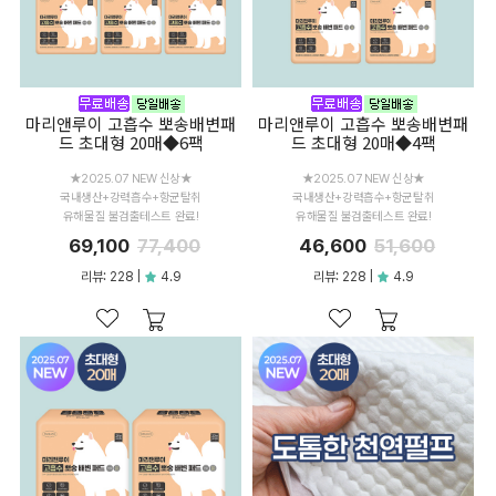
마리앤루이 고흡수 뽀송배변패
마리앤루이 고흡수 뽀송배변패
드 초대형 20매◆6팩
드 초대형 20매◆4팩
★2025.07 NEW 신상★
★2025.07 NEW 신상★
국내생산+강력흡수+항균탈취
국내생산+강력흡수+항균탈취
유해물질 불검출테스트 완료!
유해물질 불검출테스트 완료!
69,100
77,400
46,600
51,600
리뷰: 228 |
4.9
리뷰: 228 |
4.9