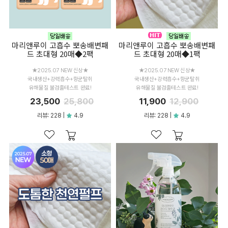
마리앤루이 고흡수 뽀송배변패
마리앤루이 고흡수 뽀송배변패
드 초대형 20매◆2팩
드 초대형 20매◆1팩
★2025.07 NEW 신상★
★2025.07 NEW 신상★
국내생산+강력흡수+항균탈취
국내생산+강력흡수+항균탈취
유해물질 불검출테스트 완료!
유해물질 불검출테스트 완료!
23,500
25,800
11,900
12,900
리뷰: 228 |
4.9
리뷰: 228 |
4.9