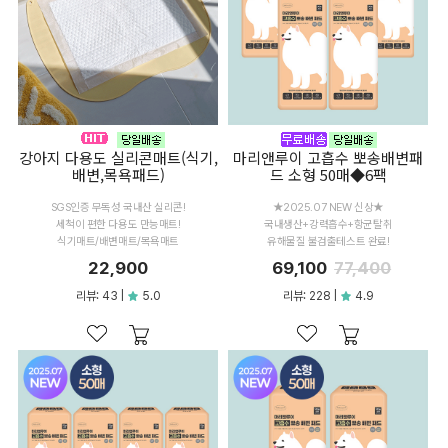
강아지 다용도 실리콘매트(식기,
마리앤루이 고흡수 뽀송배변패
배변,목욕패드)
드 소형 50매◆6팩
SGS인증 무독성 국내산 실리콘!
★2025.07 NEW 신상★
세척이 편한 다용도 만능매트!
국내생산+강력흡수+항균탈취
식기매트/배변매트/목욕매트
유해물질 불검출테스트 완료!
22,900
69,100
77,400
리뷰: 43 |
5.0
리뷰: 228 |
4.9