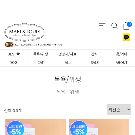
0
BEST♥
목욕/위생
영양제/사료
간식
옷/기타
DOG
CAT
ALL
SALE
ABOUT
목욕/위생
목욕
위생
전체
14
개