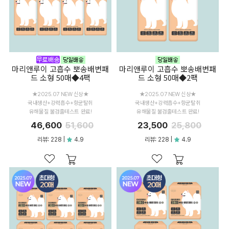
마리앤루이 고흡수 뽀송배변패
마리앤루이 고흡수 뽀송배변패
드 소형 50매◆4팩
드 소형 50매◆2팩
★2025.07 NEW 신상★
★2025.07 NEW 신상★
국내생산+강력흡수+항균탈취
국내생산+강력흡수+항균탈취
유해물질 불검출테스트 완료!
유해물질 불검출테스트 완료!
46,600
51,600
23,500
25,800
리뷰: 228 |
4.9
리뷰: 228 |
4.9