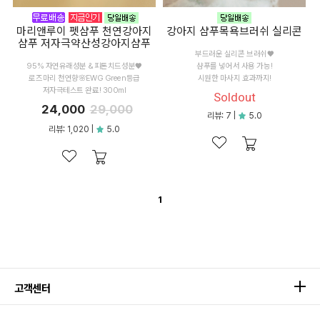
마리앤루이 펫샴푸 천연강아지
강아지 샴푸목욕브러쉬 실리콘
샴푸 저자극약산성강아지샴푸
부드러운 실리콘 브러쉬♥
95% 자연유래성분 & 피톤치드성분♥
샴푸를 넣어서 사용 가능!
로즈마리 천연향🌸EWG Green등급
시원한 마사지 효과까지!
저자극테스트 완료! 300ml
Soldout
24,000
29,000
리뷰: 7 |
5.0
리뷰: 1,020 |
5.0
1
고객센터