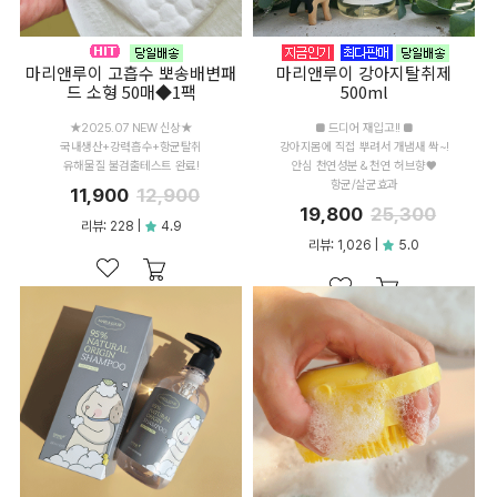
마리앤루이 고흡수 뽀송배변패
마리앤루이 강아지탈취제
드 소형 50매◆1팩
500ml
★2025.07 NEW 신상★
■ 드디어 재입고!! ■
국내생산+강력흡수+항균탈취
강아지몸에 직접 뿌려서 개냄새 싹~!
유해물질 불검출테스트 완료!
안심 천연성분 & 천연 허브향♥
항균/살균효과
11,900
12,900
19,800
25,300
리뷰: 228 |
4.9
리뷰: 1,026 |
5.0